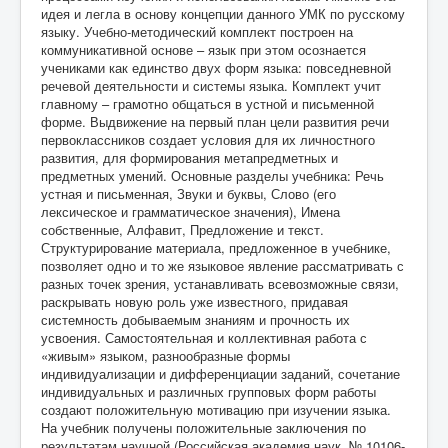
идея и легла в основу концепции данного УМК по русскому
языку. Учебно-методический комплект построен на
коммуникативной основе – язык при этом осознается
учениками как единство двух форм языка: повседневной
речевой деятельности и системы языка. Комплект учит
главному – грамотно общаться в устной и письменной
форме. Выдвижение на первый план цели развития речи
первоклассников создает условия для их личностного
развития, для формирования метапредметных и
предметных умений. Основные разделы учебника: Речь
устная и письменная, Звуки и буквы, Слово (его
лексическое и грамматическое значения), Имена
собственные, Алфавит, Предложение и текст.
Структурирование материала, предложенное в учебнике,
позволяет одно и то же языковое явление рассматривать с
разных точек зрения, устанавливать всевозможные связи,
раскрывать новую роль уже известного, придавая
системность добываемым знаниям и прочность их
усвоения. Самостоятельная и коллективная работа с
«живым» языком, разнообразные формы
индивидуализации и дифференциации заданий, сочетание
индивидуальных и различных групповых форм работы
создают положительную мотивацию при изучении языка.
На учебник получены положительные заключения по
результатам научной (Российская академия наук, № 10106-