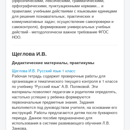
(орфоэпическими, лексическими, грамматическими,
орфографическими, пунктуационными нормами… и
правилами; учебными действиями с языковыми единицами
для решения познавательных, практических и
коммуникативных задач; осуществление самопроверки и
самоконтроля), формирование универсальных учебных
действий - методологически важное требование ФГОС
НОО.
Щеглова И.В.
Дидактические материалы, практикумы
Щеглова И.В. Русский язык 1 класс
Рабочая тетрадь содержит проверочные работы для
организации и тематического текущего контроля в 1 классе
по учебнику “Русский язык” А.В. Поляковой. Эти
материалы позволяют педагогам и родителям определять,
настолько успешно у ребенка формируются
первоначальные предметные знания. Задания
выполняются под руководством учителя, на основании его
инструкций. Работы предлагаются детям после букварного
периода. Данное пособие предназначено для
использования в системе развивающего обучения Л.В.
Занкова.