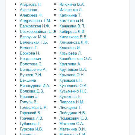
Агаркова Н.
Илюхина В.А.
Аксенова
Иляшенко Л.
Алексеев Ф.
Калинина Т.
Андрианова Т.М.
Каменкова Н.
Барковская Н.Ф.
Канакина В.П.
Безкоровайная Е.В.
Кибирева Л.В.
Безруких М.М.
Кислякова Е.В.
Беленькая Т.Б.
Климанова Л.Ф.
Белова Г.
Клюхина И.
Бобкова Н.
Козырева Л.
Богданович
Конобевская О.А.
Болотова С.
Круглова А.
Бондаренко А.
Крутецкая В.А.
Бунеев Р.Н.
Крылова О.Н.
Векшина
Кувашова Н.
Винокурова И.А.
Кузнецова О.А.
Волкова Е.В.
Кузьменко Н.С.
Воронина
Куликова Е.
Голубь В.
Лаврова Н.М.
Гольфман Е.Р.
Лисицина Т.
Горецкий В.
Лободина Н.В.
Грачева И.В.
Ломакович С.В.
Губанова Г.
Матвеев С.А.
Гуркова И.В.
Матекина Э.И.
Гусева Е.
Мелихова Г.И.