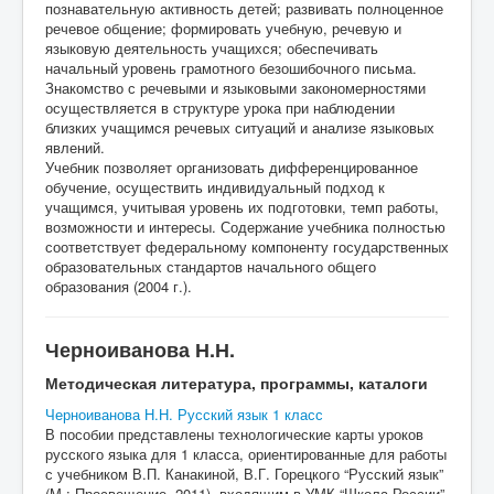
познавательную активность детей; развивать полноценное
речевое общение; формировать учебную, речевую и
языковую деятельность учащихся; обеспечивать
начальный уровень грамотного безошибочного письма.
Знакомство с речевыми и языковыми закономерностями
осуществляется в структуре урока при наблюдении
близких учащимся речевых ситуаций и анализе языковых
явлений.
Учебник позволяет организовать дифференцированное
обучение, осуществить индивидуальный подход к
учащимся, учитывая уровень их подготовки, темп работы,
возможности и интересы. Содержание учебника полностью
соответствует федеральному компоненту государственных
образовательных стандартов начального общего
образования (2004 г.).
Черноиванова Н.Н.
Методическая литература, программы, каталоги
Черноиванова Н.Н. Русский язык 1 класс
В пособии представлены технологические карты уроков
русского языка для 1 класса, ориентированные для работы
с учебником В.П. Канакиной, В.Г. Горецкого “Русский язык”
(М.: Просвещение, 2011), входящим в УМК “Школа России”.