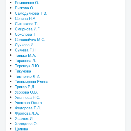
Романенко О.
Рыжова О.
Самодьянова Т.В.
Сенина Н.А.
Ситникова Т.
Смирнова И.Г.
Соколова Т.
Соловейчик М.С.
Сучкова И.
Сычева Г.Н.
Танько М.А.
Тарасова Л.
Терещук Л.Ю.
Тикунова
Тимченко Л.И.
Тихомирова Елена
Тригер Р.Д.
Узорова О.В.
Ульянова Н.С.
Ушакова Ольга
Федорова Т.Л.
Фролова Л.А.
Хвалюк И.
Холодова О.
Цепова