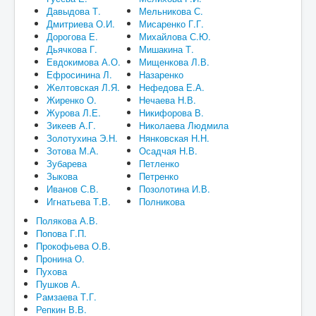
Давыдова Т.
Мельникова С.
Дмитриева О.И.
Мисаренко Г.Г.
Дорогова Е.
Михайлова С.Ю.
Дьячкова Г.
Мишакина Т.
Евдокимова А.О.
Мищенкова Л.В.
Ефросинина Л.
Назаренко
Желтовская Л.Я.
Нефедова Е.А.
Жиренко О.
Нечаева Н.В.
Журова Л.Е.
Никифорова В.
Зикеев А.Г.
Николаева Людмила
Золотухина Э.Н.
Нянковская Н.Н.
Зотова М.А.
Осадчая Н.В.
Зубарева
Петленко
Зыкова
Петренко
Иванов С.В.
Позолотина И.В.
Игнатьева Т.В.
Полникова
Полякова А.В.
Попова Г.П.
Прокофьева О.В.
Пронина О.
Пухова
Пушков А.
Рамзаева Т.Г.
Репкин В.В.